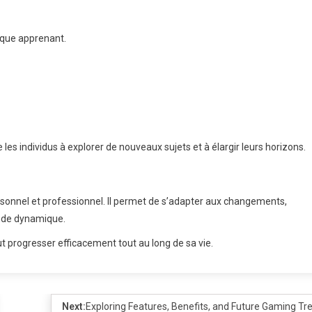
aque apprenant.
 les individus à explorer de nouveaux sujets et à élargir leurs horizons.
sonnel et professionnel. Il permet de s’adapter aux changements,
onde dynamique.
ut progresser efficacement tout au long de sa vie.
Next:
Exploring Features, Benefits, and Future Gaming Tr