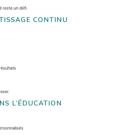
reste un défi.
TISSAGE CONTINU
ésultats.
sser.
NS L’ÉDUCATION
personnalisés.