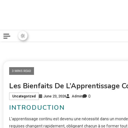
3 MINS READ
Les Bienfaits De L’Apprentissage 
0
June 23, 2026
Admin
Uncategorized
INTRODUCTION
L’apprentissage continu est devenu une nécessité dans un monde 
requises changent rapidement, obligeant chacun à se former tout 