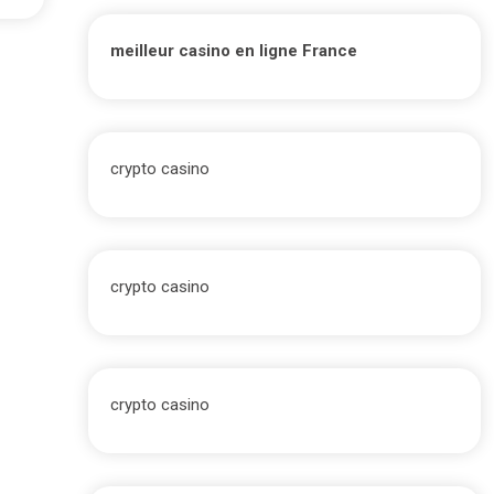
meilleur casino en ligne France
crypto casino
crypto casino
crypto casino