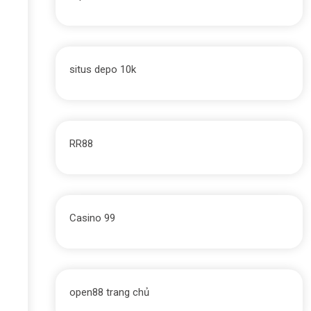
situs depo 10k
RR88
Casino 99
open88 trang chủ