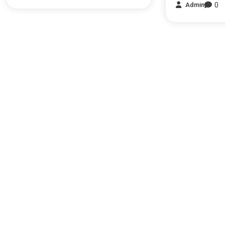
0
Admin