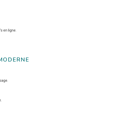
s en ligne.
 MODERNE
ssage.
e.