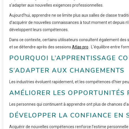
s’adapter aux nouvelles exigences professionnelles.
Aujourd’hui, apprendre ne se limite plus aux salles de classe tradit
d’acquérir de nouvelles connaissances à tout moment et depuis n’im
développent leurs compétences.
Dans ce contexte, certains utilisateurs consultent également d
et se détendre après des sessions
Atlas pro
. L’équilibre entre for
POURQUOI L’APPRENTISSAGE CO
S’ADAPTER AUX CHANGEMENTS
Les industries évoluent rapidement, et les compétences d’hier peu
AMÉLIORER LES OPPORTUNITÉS 
Les personnes qui continuent à apprendre ont plus de chances d’ac
DÉVELOPPER LA CONFIANCE EN 
Acquérir de nouvelles compétences renforce l’estime personnelle e